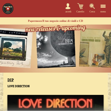
accedi
Carrello
Cerca
menu
Papermoon
Il tuo negozio online di vinili e CD
DIP
LOVE DIRECTION