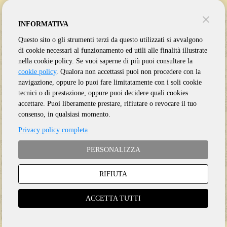
INFORMATIVA
Questo sito o gli strumenti terzi da questo utilizzati si avvalgono
di cookie necessari al funzionamento ed utili alle finalità illustrate
nella cookie policy. Se vuoi saperne di più puoi consultare la
cookie policy
. Qualora non accettassi puoi non procedere con la
navigazione, oppure lo puoi fare limitatamente con i soli cookie
tecnici o di prestazione, oppure puoi decidere quali cookies
accettare. Puoi liberamente prestare, rifiutare o revocare il tuo
consenso, in qualsiasi momento.
FLEETWOOD MAC
BEATLES
Privacy policy completa
LIVE IN PARIS 1970
SATURDAY CLUB: 24.8.63
PERSONALIZZA
RIFIUTA
CD
Vinile 7"
ACCETTA TUTTI
€
18.50
€
17.50