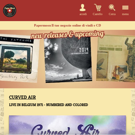
accedi
Carrello
Cerca
menu
Papermoon
Il tuo negozio online di vinili e CD
CURVED AIR
LIVE IN BELGIUM 1971 - NUMBERED AND COLORED