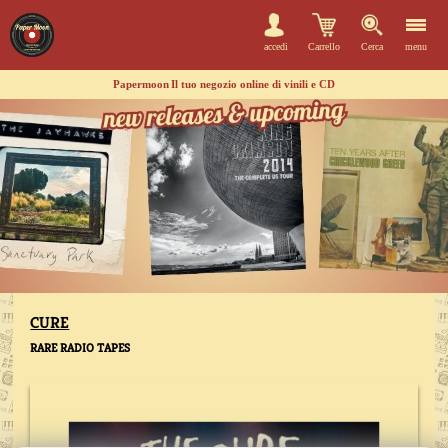
accedi
Carrello
Cerca
menu
Papermoon
Il tuo negozio online di vinili e CD
CURE
RARE RADIO TAPES