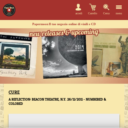
accedi
Carrello
Cerca
menu
Papermoon
Il tuo negozio online di vinili e CD
CURE
A REFLECTION: BEACON THEATRE, N.Y. 26/11/2011 - NUMBERED &
COLORED