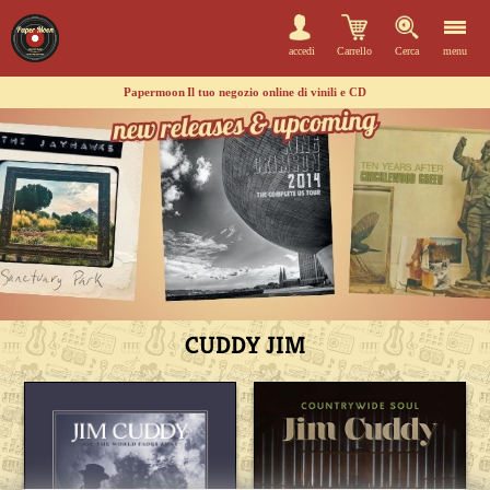
accedi
Carrello
Cerca
menu
Papermoon
Il tuo negozio online di vinili e CD
CUDDY JIM