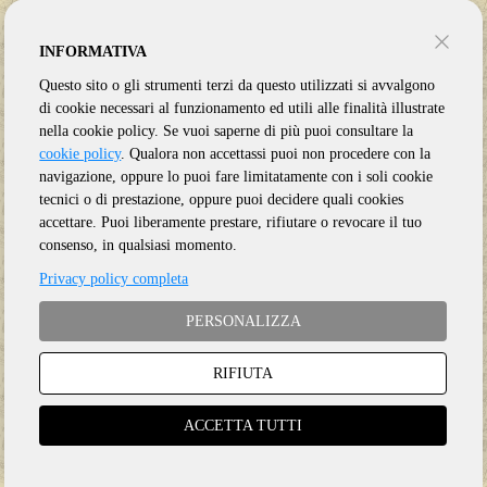
INFORMATIVA
Questo sito o gli strumenti terzi da questo utilizzati si avvalgono
di cookie necessari al funzionamento ed utili alle finalità illustrate
CUDDY JIM
CUDDY JIM
nella cookie policy. Se vuoi saperne di più puoi consultare la
ALL THE WORLD FADES AWAY
COUNTRYWIDE SOUL
cookie policy
. Qualora non accettassi puoi non procedere con la
navigazione, oppure lo puoi fare limitatamente con i soli cookie
tecnici o di prestazione, oppure puoi decidere quali cookies
accettare. Puoi liberamente prestare, rifiutare o revocare il tuo
consenso, in qualsiasi momento.
Privacy policy completa
CD
CD
€
20.50
PERSONALIZZA
RIFIUTA
ACCETTA TUTTI