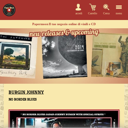
accedi
Carrello
Cerca
menu
Papermoon
Il tuo negozio online di vinili e CD
BURGIN JOHNNY
NO BORDER BLUES