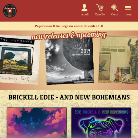
accedi
Carrello
Cerca
menu
Papermoon
Il tuo negozio online di vinili e CD
BRICKELL EDIE - AND NEW BOHEMIANS