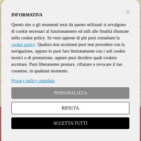
INFORMATIVA
Questo sito o gli strumenti terzi da questo utilizzati si avvalgono
di cookie necessari al funzionamento ed utili alle finalità illustrate
BRICKELL EDIE - AND NEW
BRICKELL EDIE - AND NEW
nella cookie policy. Se vuoi saperne di più puoi consultare la
BOHEMIANS
BOHEMIANS
cookie policy
. Qualora non accettassi puoi non procedere con la
HUNTER AND THE DOG STAR
ROCKET
navigazione, oppure lo puoi fare limitatamente con i soli cookie
tecnici o di prestazione, oppure puoi decidere quali cookies
accettare. Puoi liberamente prestare, rifiutare o revocare il tuo
consenso, in qualsiasi momento.
Privacy policy completa
CD
CD
PERSONALIZZA
RIFIUTA
Da non perdere...
ACCETTA TUTTI
WEB-ZINE SETTIMANALE E TANTE
OFFERTE IRRINUNCIABILI
L'iscrizione alla nostra mailing list vi consentirà di