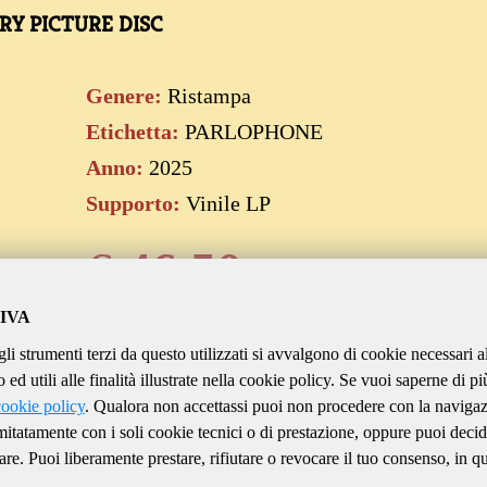
RY PICTURE DISC
Genere:
Ristampa
Etichetta:
PARLOPHONE
Anno:
2025
Supporto:
Vinile LP
€
46.50
IVA
gli strumenti terzi da questo utilizzati si avvalgono di cookie necessari a
Aggiungi al carrello
ed utili alle finalità illustrate nella cookie policy. Se vuoi saperne di pi
cookie policy
. Qualora non accettassi puoi non procedere con la naviga
imitatamente con i soli cookie tecnici o di prestazione, oppure puoi decid
are. Puoi liberamente prestare, rifiutare o revocare il tuo consenso, in qu