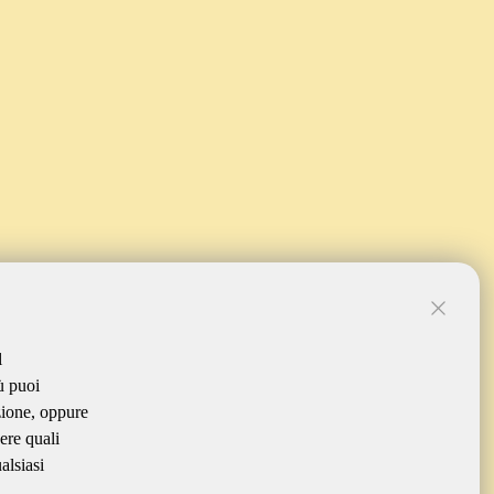
l
ù puoi
zione, oppure
ere quali
alsiasi