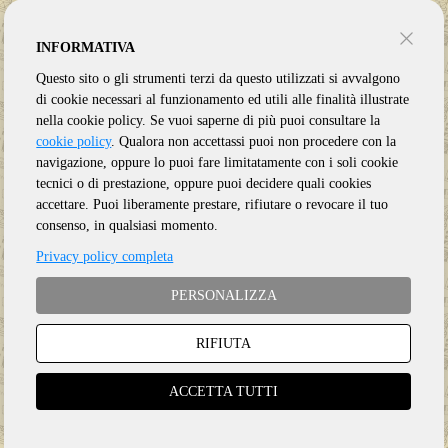
INFORMATIVA
Questo sito o gli strumenti terzi da questo utilizzati si avvalgono
di cookie necessari al funzionamento ed utili alle finalità illustrate
nella cookie policy. Se vuoi saperne di più puoi consultare la
cookie policy
. Qualora non accettassi puoi non procedere con la
navigazione, oppure lo puoi fare limitatamente con i soli cookie
tecnici o di prestazione, oppure puoi decidere quali cookies
accettare. Puoi liberamente prestare, rifiutare o revocare il tuo
consenso, in qualsiasi momento.
Genere:
Ristampa
Privacy policy completa
Etichetta:
PARLOPHONE
PERSONALIZZA
Anno:
2023
Supporto:
Vinile LP
RIFIUTA
€
47.50
ACCETTA TUTTI
Aggiungi al carrello