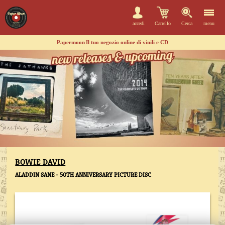
accedi
Carrello
Cerca
menu
Papermoon
Il tuo negozio online di vinili e CD
BOWIE DAVID
ALADDIN SANE - 50TH ANNIVERSARY PICTURE DISC