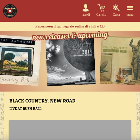
accedi
Carrello
Cerca
menu
Papermoon
Il tuo negozio online di vinili e CD
BLACK COUNTRY, NEW ROAD
LIVE AT BUSH HALL