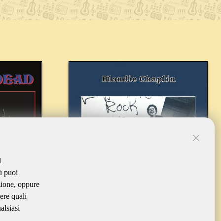
l
ù puoi
zione, oppure
ere quali
alsiasi
D
BLONDIE CHAPLIN