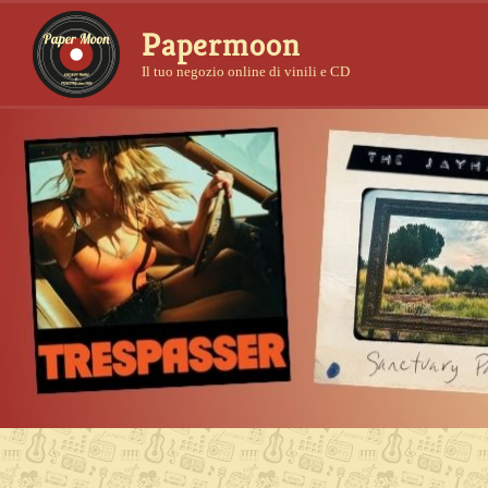
Papermoon
Il tuo negozio online di vinili e CD