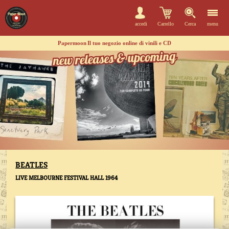
accedi
Carrello
Cerca
menu
Papermoon
Il tuo negozio online di vinili e CD
BEATLES
LIVE MELBOURNE FESTIVAL HALL 1964