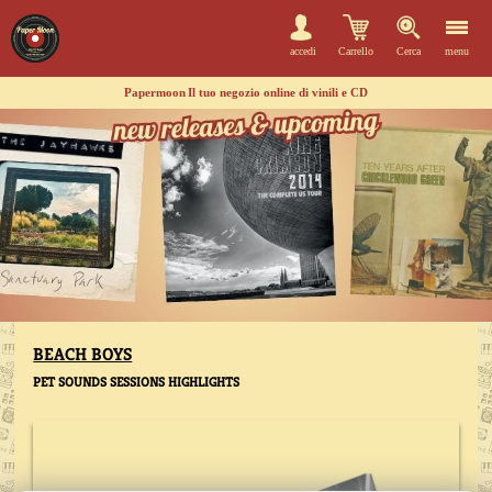
accedi
Carrello
Cerca
menu
Papermoon
Il tuo negozio online di vinili e CD
BEACH BOYS
PET SOUNDS SESSIONS HIGHLIGHTS