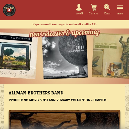
accedi
Carrello
Cerca
menu
Papermoon
Il tuo negozio online di vinili e CD
ALLMAN BROTHERS BAND
TROUBLE NO MORE: 50TH ANNIVERSARY COLLECTION - LIMITED