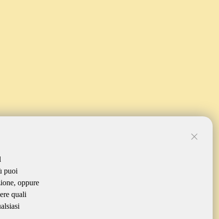
l
ù puoi
zione, oppure
ere quali
alsiasi