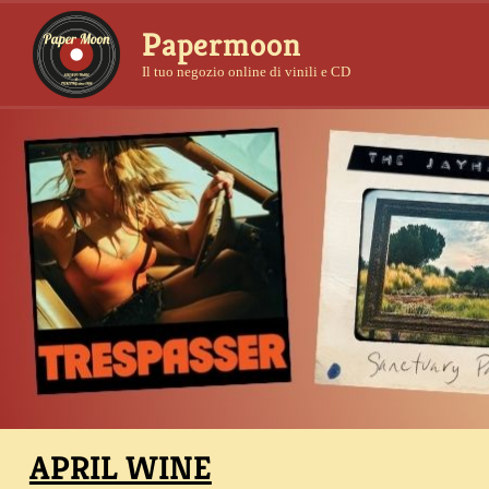
Papermoon
Il tuo negozio online di vinili e CD
APRIL WINE