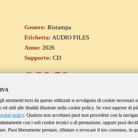
Genere:
Ristampa
Etichetta:
AUDIO FILES
Anno:
2026
Supporto:
CD
€
20.50
IVA
gli strumenti terzi da questo utilizzati si avvalgono di cookie necessari a
Aggiungi al carrello
ed utili alle finalità illustrate nella cookie policy. Se vuoi saperne di pi
cookie policy
. Qualora non accettassi puoi non procedere con la naviga
imitatamente con i soli cookie tecnici o di prestazione, oppure puoi decid
are. Puoi liberamente prestare, rifiutare o revocare il tuo consenso, in qu