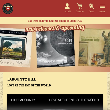
accedi
Carrello
Cerca
menu
Papermoon
Il tuo negozio online di vinili e CD
LABOUNTY BILL
LOVE AT THE END OF THE WORLD