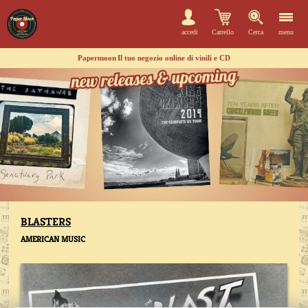
accedi
Carrello
Cerca
menu
Papermoon
Il tuo negozio online di vinili e CD
BLASTERS
AMERICAN MUSIC