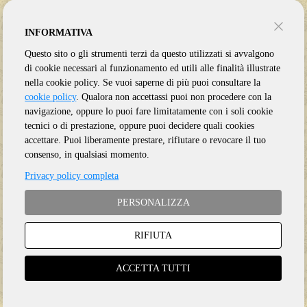
GEFFEN
GED24546
INFORMATIVA
€ 7.90
Questo sito o gli strumenti terzi da questo utilizzati si avvalgono
di cookie necessari al funzionamento ed utili alle finalità illustrate
ALAN SIMON
CHOUANS
nella cookie policy. Se vuoi saperne di più puoi consultare la
cookie policy
. Qualora non accettassi puoi non procedere con la
2 CD
navigazione, oppure lo puoi fare limitatamente con i soli cookie
BABAIKA PRODUCTIONS
tecnici o di prestazione, oppure puoi decidere quali cookies
accettare. Puoi liberamente prestare, rifiutare o revocare il tuo
AS03CD
consenso, in qualsiasi momento.
€ 4.90
Privacy policy completa
B-52'S
B 52'S
PERSONALIZZA
1 CD
RIFIUTA
ISLAND MASTERS
ACCETTA TUTTI
IMCD1
€ 7.90