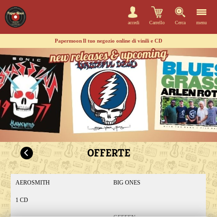
accedi
Carrello
Cerca
menu
Papermoon
Il tuo negozio online di vinili e CD
OFFERTE
AEROSMITH
BIG ONES
1 CD